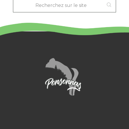
SUR
LE
SITE
: