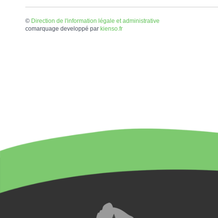
©
Direction de l'information légale et administrative
comarquage developpé par
kienso.fr