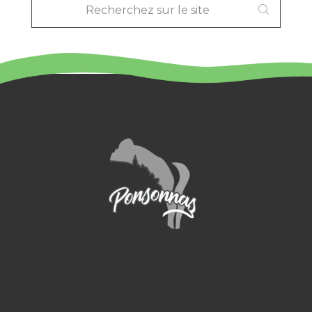
SUR
LE
SITE
: