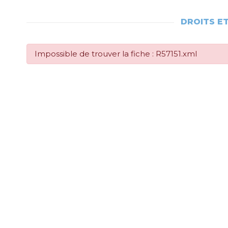
DROITS E
Impossible de trouver la fiche : R57151.xml