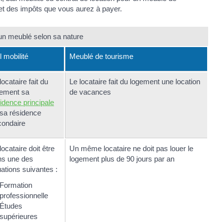
 et des impôts que vous aurez à payer.
un meublé selon sa nature
l mobilité
Meublé de tourisme
locataire fait du
Le locataire fait du logement une location
gement sa
de vacances
idence principale
sa résidence
condaire
locataire doit être
Un même locataire ne doit pas louer le
ns une des
logement plus de 90 jours par an
uations suivantes :
Formation
professionnelle
Études
supérieures