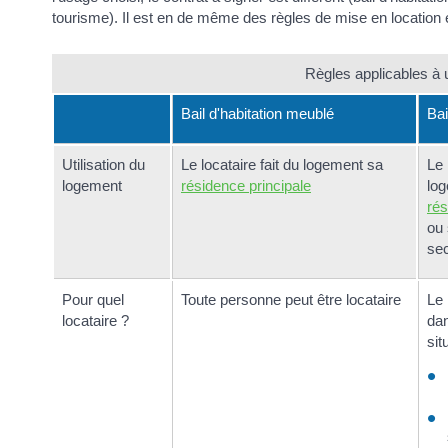
tourisme). Il est en de même des règles de mise en location
Règles applicables à 
Bail d'habitation meublé
Bai
Utilisation du
Le locataire fait du logement sa
Le 
logement
résidence principale
lo
rés
ou 
se
Pour quel
Toute personne peut être locataire
Le 
locataire ?
da
sit