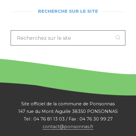
RECHERCHE SUR LE SITE
RECHERCHEZ
SUR
LE
SITE
:
Site officiel de la commune de Ponsonnas
147 rue du Mont Aiguille 38350 PONSONNAS
Tel : 04 76 81 13 03 / Fax : 04 76 30 99 27
contact@ponsonnas.fr