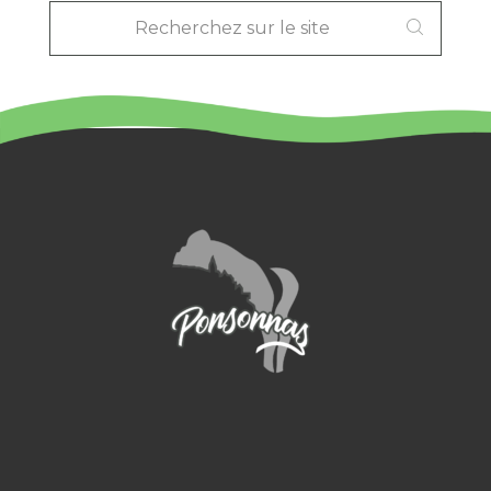
SUR
LE
SITE
: