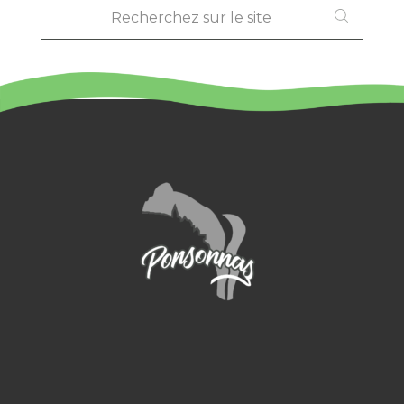
SUR
LE
SITE
: