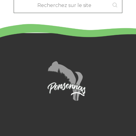
SUR
LE
SITE
: