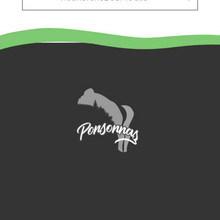
LE
SITE
: