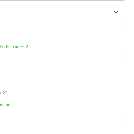
ir de France ?
vion
mineur