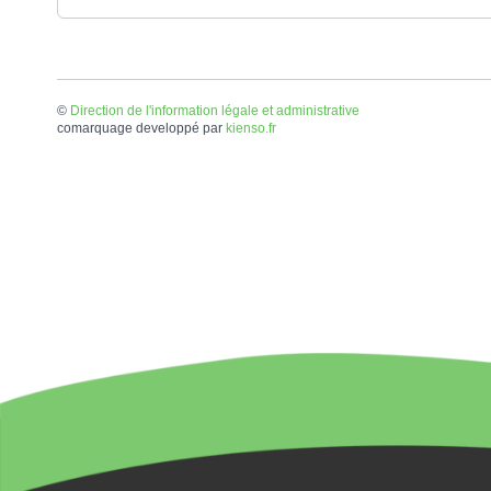
©
Direction de l'information légale et administrative
comarquage developpé par
kienso.fr