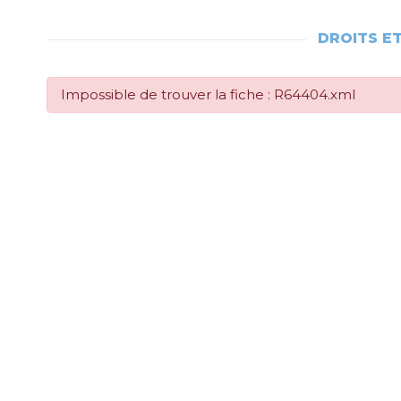
DROITS E
Impossible de trouver la fiche : R64404.xml