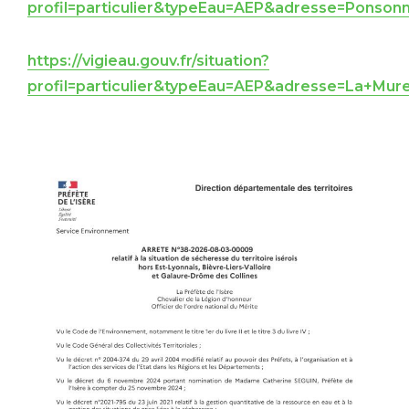
profil=particulier&typeEau=AEP&adresse=Ponson
https://vigieau.gouv.fr/situation?
profil=particulier&typeEau=AEP&adresse=La+Mur